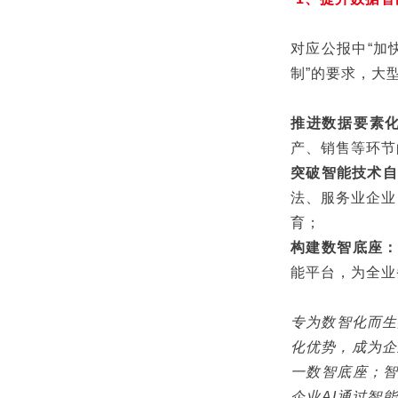
对应公报中“加
制”的要求，大
推进数据要素
产、销售等环节
突破智能技术自
法、服务业企业
育；
构建数智底座
能平台，为全业
专为数智化而生
化优势，成为企业
一数智底座；智
企业AI通过智