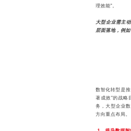
理效能”。
大型企业需主动
层面落地，例如
数智化转型是推
著成效”的战略
务，大型企业数
方向重点布局。
1、提升数据智