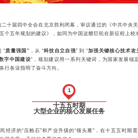
党的二十届四中全会在北京胜利闭幕，审议通过的《中共中央
五个五年规划的建议》，如同为中国这艘巨轮在新征程上校
到 “
质量强国”
，从 “
科技自立自强
” 到 “
加强关键核心技术攻
数字中国建设
”，规划建议用一系列关键词，为国家发展锚
各行各业指明了奋斗方向。
1
十五五时期
大型企业的核心发展任务
民经济的“压舱石”和产业升级的“领头雁”，在十五五时期