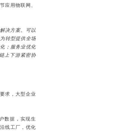
环节应用物联网、
化解决方案。可以
，为转型提供全场
能化；服务业优化
链上下游紧密协
的要求，大型企业
户数据，实现生
”沿线工厂，优化