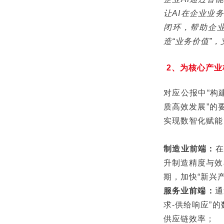
让AI在企业业
闭环，帮助企业
造“业务价值”
2、为核心产
对应公报中“构
质高效发展”的
实现数智化赋能
制造业前端：
在
升制造精度与效
期，加快“新兴
服务业前端：
通
求-供给响应”
供应链效率；