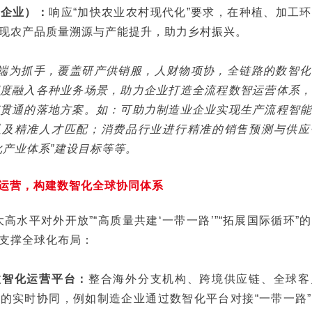
农企业）：
响应“加快农业农村现代化”要求，在种植、加工
实现农产品质量溯源与产能提升，助力乡村振兴。
到端为抓手，覆盖研产供销服，人财物项协，全链路的数智
度融入各种业务场景，助力企业打造全流程数智运营体系
贯通的落地方案。如：可助力制造业企业实现生产流程智
以及精准人才匹配；消费品行业进行精准的销售预测与供应
化产业体系”建设目标等等。
运营，
构建数智化全球协同体系
大高水平对外开放”“高质量共建‘一带一路’”“拓展国际循环”
支撑全球化布局：
数智化运营平台：
整合海外分支机构、跨境供应链、全球客
的实时协同，例如制造企业通过数智化平台对接“一带一路