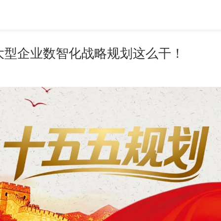
大型企业数智化战略规划这么干！