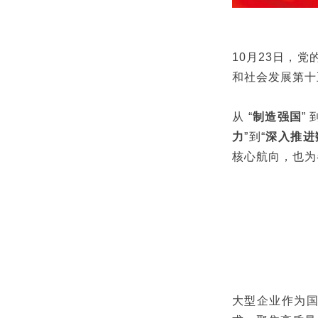
10月23日，
和社会发展第十
从 “
制造强国
” 
力
”到“
深入推进
核心航向，也为
大型企业作为国