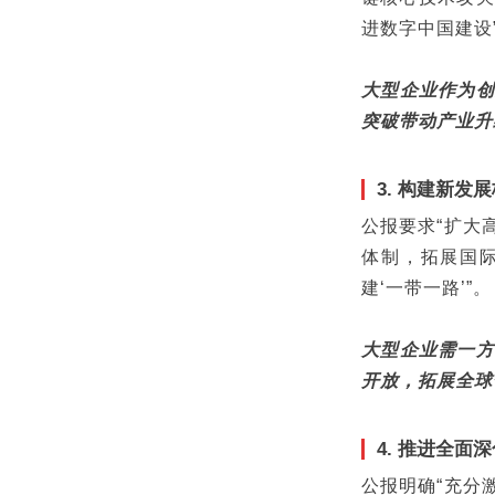
进数字中国建设
大型企业作为创
突破带动产业升
3. 构建新
公报要求“扩大
体制，拓展国际
建‘一带一路’”。
大型企业需一方
开放，拓展全球
4. 推进全
公报明确“充分