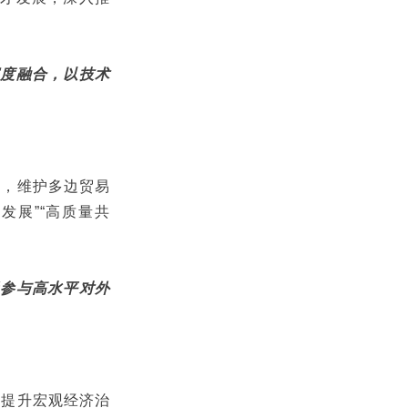
深度融合，以技术
放，维护多边贸易
发展”“高质量共
极参与高水平对外
，提升宏观经济治