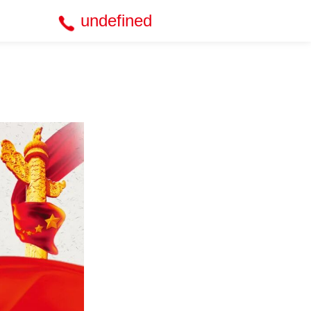
undefined