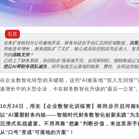
引言
业务扩张快到分公司遍地开花，财务却还在手动汇总跨区域数据，
决策
营收连年增长，财务团队扩了又扩，核心成员却仍陷在凭证录入、发
判的
战略支持
？
已经上了财务系统，却仍陷在“报表做不完、合同审到吐、报销堆成山”
想让AI帮财务团队减负
，却不知道怎么落地到核算、费控、合同这些
在企业数智化转型的关键期，这些“AI难落地”“投入无回报”
速增长中的大型企业，卡在财务数智化升级的“最后一公里”
10月24日，用友【企业数智化训练营】将同步开启河
以“AI重塑财务内核——智能时代财务数智化创新实践”为主
沉浸式实战盛宴。不用再靠“想象”判断价值，来这里亲
从“口号”变成“可落地的方案”！