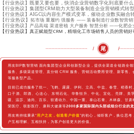
【行业热议】
既要又要也要，快消企业营销数字化到底要什么
【行业热议】
集团型CRM助力大型装备制造企业营销模式转
【行业热议】
AIGC以内容生产模式变革，催动企业数实融合
【行业热议】
拓市场 重履约 强服务
——
装备制造行业数智营销
【行业热议】
产品高端 渠道密植 大户服务 智慧分析
——
化肥企
【行业热议】
真正赋能型CRM，精细化工市场销售人员的营销好
尾
/
/
用友BIP数智营销 面向集团型企业和创新型企业，提供全渠道全链路全领域
服务、多级渠道管理、直分销 CRM 服务、营销活动费用管理、新零售
等服务型产品。
目前已成功服务了统一、飞鹤、露露、伊利、立高、中盐、春雪、稻香村
口子酒、郎酒、心连心、东明石化、华鲁恒升、中化、宜化、壳牌、美
疆、温莎、迪尚、百乐、软通动力、中国一重、泰山石膏、木林森、甘肃
荣医疗、联影医疗、康和大健康等
2000多家国际国内头部或细分行业的
用友将持续秉承“
用户之友，创造客户价值
”的初心，倾听客户，换位思考
户互相理解、互相扶持，为客户创造更大的价值。