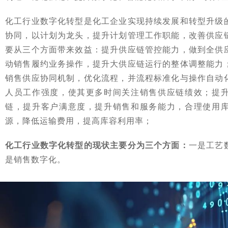
化工行业数字化转型是化工企业实现持续发展和转型升级
协同，以计划为龙头，提升计划管理工作职能，改善供应
要从三个方面带来效益：提升供应链管控能力，做到全供
动销售履约业务操作，提升大供应链运行的整体调整能力
销售供应协同机制，优化流程，并流程标准化与操作自动
人员工作强度，使其更多时间关注销售供应链绩效；提
链，提升客户满意度，提升销售和服务能力，合理使用
源，降低运输费用，提高库容利用率；
化工行业数字化转型的现状主要分为三个方面：
一是工艺
是销售数字化。