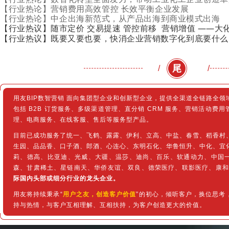
【行业热论】营销费用高效管控 长效平衡企业发展
【行业热论】
中企出海新范式，从产品出海到商业模式出海
【行业热议】随市定价 交易提速 管控前移 营销增值 ——大
【行业热议】
既要又要也要，快消企业营销数字化到底要什么
尾
/
/
用友BIP数智营销 面向集团型企业和创新型企业，提供全渠道全链路全
包括 B2B 订货服务、多级渠道管理、直分销 CRM 服务、营销活动费
理、电商服务、在线客服、售后等服务型产品。
目前已成功服务了统一、飞鹤、露露、伊利、立高、中盐、春雪、稻香村
生园、品品香、口子酒、郎酒、心连心、东明石化、华鲁恒升、中化、宜
莉、德高、比亚迪、光威、大疆、温莎、迪尚、百乐、软通动力、中国
森、甘肃稀土、星链南天、华侨友谊、双良、德荣医疗、联影医疗、康和
际国内头部或细分行业的龙头企业。
用友将持续秉承“
用户之友，创造客户价值
”的初心，倾听客户，换位思考
持与热情，与客户互相理解、互相扶持，为客户创造更大的价值。