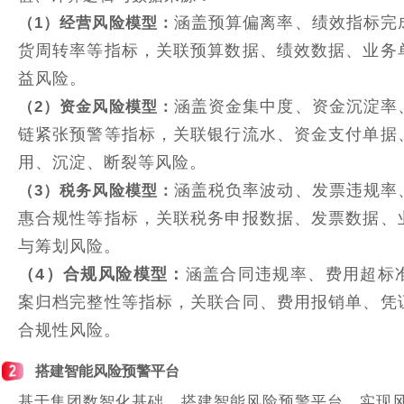
涵盖预算偏离率、绩效指标完
（1）经营风险模型：
货周转率等指标，关联预算数据、绩效数据、业务
益风险。
涵盖资金集中度、资金沉淀率
（2）资金风险模型：
链紧张预警等指标，关联银行流水、资金支付单据
用、沉淀、断裂等风险。
涵盖税负率波动、发票违规率
（3）税务风险模型：
惠合规性等指标，关联税务申报数据、发票数据、
与筹划风险。
（4）合规风险模型：
涵盖合同违规率、费用超标
案归档完整性等指标，关联合同、费用报销单、凭
合规性风险。
2
搭建智能风险预警平台
基于集团数智化基础，搭建智能风险预警平台，实现