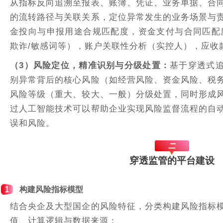
从指标反向追溯至报表、账簿、凭证、业务单据、合
的流转路径与关联关系，定位异常发生的业务场景与
金投向与申报用途合规匹配度，资金支付与合同匹配
欺诈/敏感词等），账户关联性分析（实控人），应收
（3）风险定位，精准识别与分级处置：
基于穿透式
别异常背后的核心风险（如经营风险、资金风险、税
风险等级（重大、较大、一般）分级处置，同时形成
过人工智能技术可以帮助企业实现风险监督流程的自
误和风险。
二
穿透监管的平台建设
1
构建风险指标模型
结合央企及大型国企的风险特征，分类构建风险指标
值、计算逻辑与数据来源：