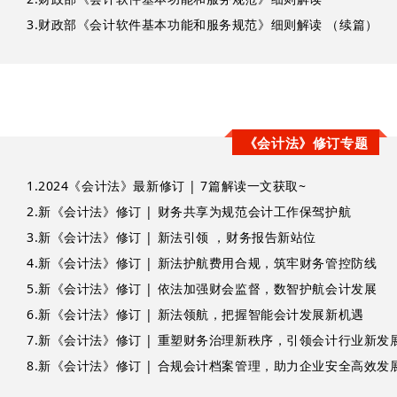
3.
财政部《会计软件基本功能和服务规范》细则解读 （续篇）
《会计法》修订专题
1.
2024《会计法》最新修订 | 7篇解读一文获取~
2.
新《会计法》修订 | 财务共享为规范会计工作保驾护航
3.
新《会计法》修订 | 新法引领 ，财务报告新站位
4.
新《会计法》修订 | 新法护航费用合规，筑牢财务管控防线
5.
新《会计法》修订 | 依法加强财会监督，数智护航会计发展
6.
新《会计法》修订 | 新法领航，把握智能会计发展新机遇
7.
新《会计法》修订 | 重塑财务治理新秩序，引领会计行业新发
8.
新《会计法》修订 | 合规会计档案管理，助力企业安全高效发