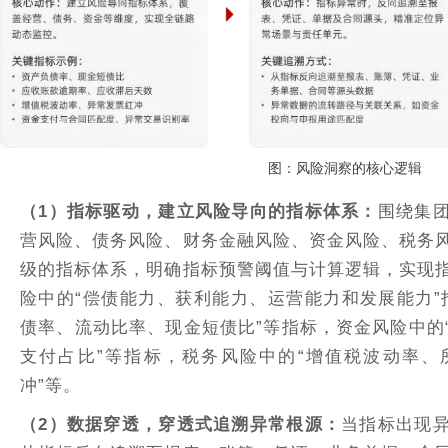
图：风险洞察的核心逻辑
（1）指标驱动，建立风险导向的指标体系：
围绕集
营风险、债务风险、财务金融风险、资金风险、税务
级的指标体系，明确指标预警阈值与计算逻辑，实现
险中的“偿债能力、获利能力、运营能力和发展能力”
债率、流动比率、现金短债比”等指标，资金风险中的
支付占比”等指标，税务风险中的“增值税波动率、
冲”等。
（2）
数据穿透，穿透式追溯异常根源
：
当指标出现