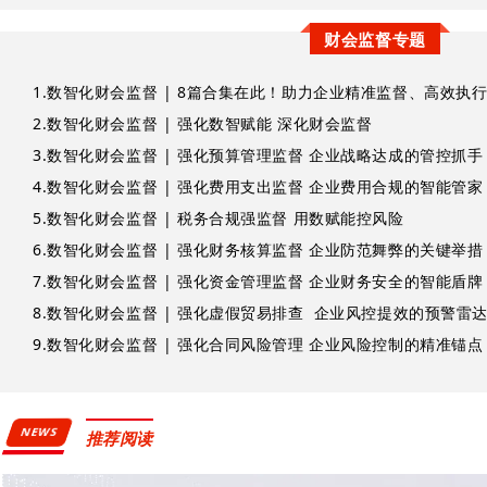
财会监督专题
1.
数智化财会监督 | 8篇合集在此！助力企业精准监督、高效执行
2.
数智化财会监督 | 强化数智赋能 深化财会监督
3.
数智化财会监督 | 强化预算管理监督 企业战略达成的管控抓手
4.
数智化财会监督 | 强化费用支出监督 企业费用合规的智能管家
5.
数智化财会监督 | 税务合规强监督 用数赋能控风险
6.
数智化财会监督 | 强化财务核算监督 企业防范舞弊的关键举措
7.
数智化财会监督 | 强化资金管理监督 企业财务安全的智能盾牌
8.
数智化财会监督 | 强化虚假贸易排查 企业风控提效的预警雷
9.
数智化财会监督 | 强化合同风险管理 企业风险控制的精准锚点
NEWS
推荐阅读