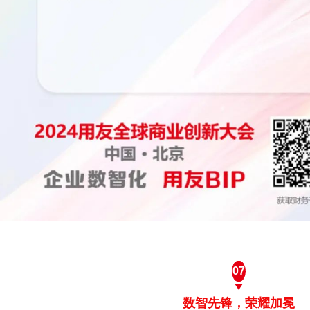
07
数智先锋，荣耀加冕