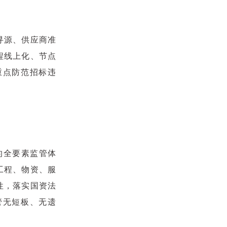
寻源、供应商准
程线上化、节点
重点防范招标违
。
的全要素监管体
工程、物资、服
性，落实国资法
管无短板、无遗