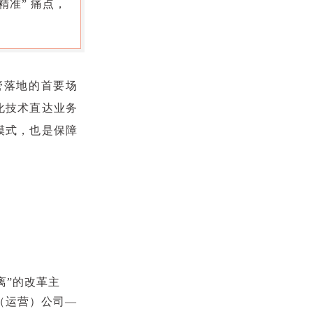
准” 痛点，
管落地的首要场
化技术直达业务
模式，也是保障
离”的改革主
（运营）公司—