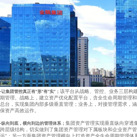
该平台从战略、管控、业务三层构
让集团管控真正有
形
有
实
；
·
“
”
“
”
期管理。战略上，建立资产优化配置平台，含全生命周期管理和
总台，实现集团内部多级垂直管理；业务上，对接管理需求，涵
保资产高效运作。
集团资产管理实现垂直纵向穿透
纵向到底，横向到边的管理体系；
·
跨层级结构，切实做到了集团资产管理对下属板块和企业资产管
远
；另一方面集团资产管理横向上打造资产全生命周期管理体
”