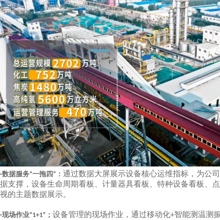
通过数据大屏展示设备核心运维指标，为公司
数据服务
一拖四
：
·
“
”
据支撑，设备生命周期看板、计量器具看板、特种设备看板、点
视的主题数据展示。
设备管理的现场作业，通过移动化
智能测温测
现场作业
；
+
·
“1+1”