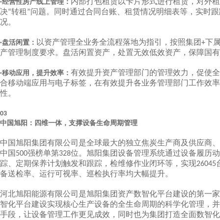
内部打包租赁以卡片形式进行租赁，对外租
经营性房产线上管理：
·
决
转租
问题。同时通过合同台账、租赁情况明细表等，实时跟
“
”
况。
以资产管理全业务全流程落地为指引，按照集团
下
盘活闲置：
+
·
产管理制度要求。盘活闲置资产，处置无效低效资产，保障国有
有效提升资产管理部门的管理效力，促使全
移动应用，提升效率：
·
合移动端应用与电子标签，在有效提升各业务管理部门工作效率
性。
03
中国旭阳：四维一体，支撑设备生命周期管理
中国旭阳集团有限公司是全球最大的独立焦炭生产商及供应商、
中国
强榜单第
位。旭阳集团设备管理系统通过设备履历动
500
328
踪、定期保养计划触发和跟踪，检维修作业闭环等，实现
26045
备送检率、运行可视率、巡检执行率均大幅提升。
河北旭阳能源有限公司是旭阳集团资产数智化平台建设的第一家
智化平台建设实现核心生产设备的全生命周期的科学化管理，并
手段，让设备管理工作更见成效，同时也为集团打造全面数智化