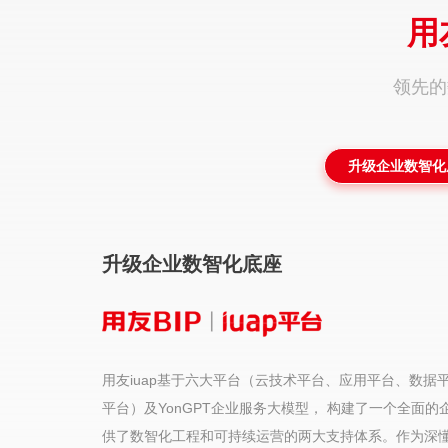
用
领先的
升级企业数智化
升级企业数智化底座
用友iuap基于六大平台（云技术平台、应用平台、数据
平台）及YonGPT企业服务大模型， 构建了一个全面
供了数智化工程和可持续运营的两大支持体系。作为深懂