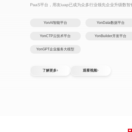
PaaS平台，用友iuap已成为众多行业领先企业升级数
YonAI智能平台
YonData数据平台
YonCTP云技术平台
YonBuilder开发平台
YonGPT企业服务大模型
了解更多
观看视频