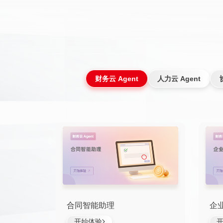
财务云 Agent
人力云 Agent
合同智能助理
企
开始体验