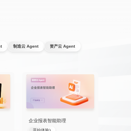
t
制造云 Agent
资产云 Agent
企业报表智能助理
开始体验