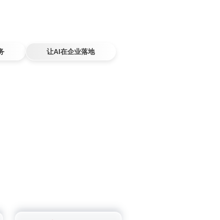
务
让AI在企业落地