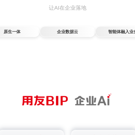
让AI在企业落地
原生一体
企业数据云
智能体融入业