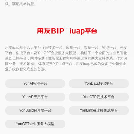
级、驱动战略转型。
用友iuap基于六大平台（云技术平台、应用平台、数据平台、智能平台、开发
平台、集成平台）及YonGPT企业服务大模型， 构建了一个全面的企业数智化
基础设施平台，同时提供了数智化工程和可持续运营的两大支持体系。作为深
懂业务、技术领 先、体系完整的PaaS平台，用友iuap已成为众多行业领先企
业升级数智化底座的首选。
YonAI智能平台
YonData数据平台
YonAP应用平台
YonCTP云技术平台
YonBuilder开发平台
YonLinker连接集成平台
YonGPT企业服务大模型