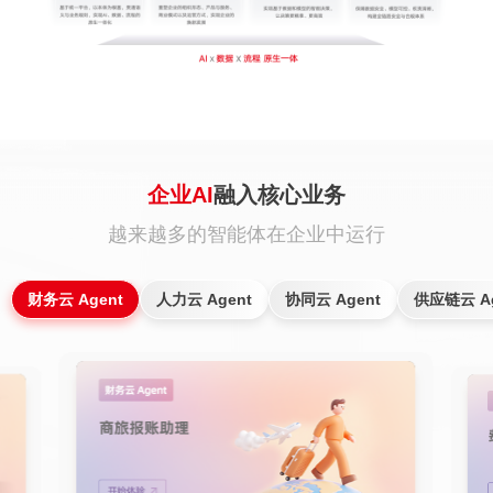
企业AI
融入核心业务
越来越多的智能体在企业中运行
财务云 Agent
人力云 Agent
协同云 Agent
供应链云 Ag