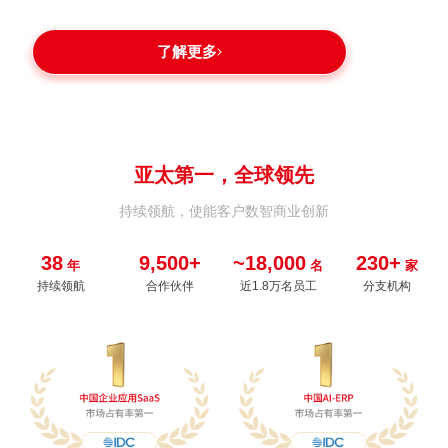
了解更多
亚太第一，全球领先
持续领航，使能客户数智商业创新
38
9,500+
~18,000
230+
年
名
家
持续领航
合作伙伴
近1.8万名员工
分支机构