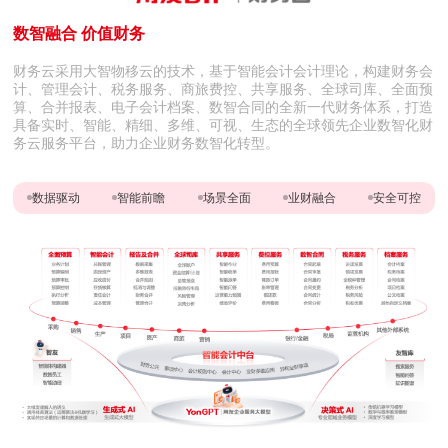
数智融合 价值财务
财务云采用大智物移云的技术，基于智能会计会计理论，构建财务会
计、管理会计、税务服务、商旅费控、共享服务、全球司库、全面预
算、合并报表、电子会计档案、数智合同的全新一代财务体系，打造
具备实时、智能、精细、多维、可视、生态的全球领先企业数智化财
务云服务平台，助力企业财务数智化转型。
数据驱动
智能前瞻
场景全面
业财融合
安全可控