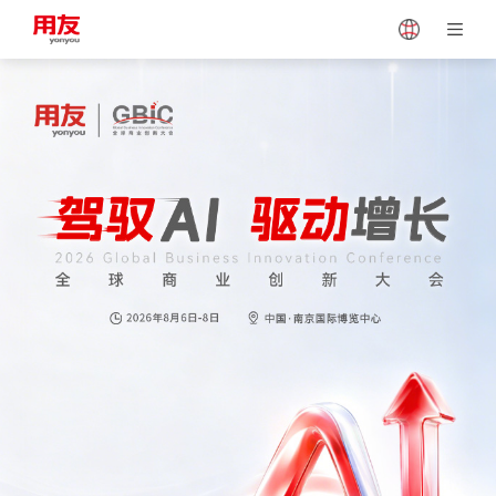
Japan
Vietnam
Singapore
Malaysia
Indonesia
Thailand
Europe
Turkey
Hungary
Mexico