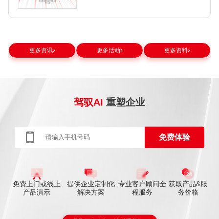
更多资讯
更多活动
更多资料
驾驭AI
重塑企业
免费体验
免费上门或线上
提供企业定制化
专业客户顾问全
获取产品&服
产品演示
解决方案
程服务
务价格