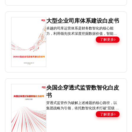
大型企业司库体系建设白皮书
卓越的司库运营体系是财务数智化的核心能
力，利用领先技术深度挖掘数据价值，智能引
导管理决策 链、生产经营链、客户服务链更加
了解更多
敏捷高效协同，增强战略決策支持深度，走向
价值财务。
央国企穿透式监管数智化白皮
书
穿透式监管作为破解上述难题的核心路径，以
集团战略为引领，依托数智化技术打破“层级 -
部门 - 系统” 三重壁垒，实现从集团总部到基层
了解更多
经营单元的纵向全级次贯通、从监管指标到业
务源头的横向全链路延伸、 从风险预警到根因
追溯的全周期管控。