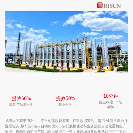
10分钟
提效60%
提效50%
自主构建1个智
决策与预测分析
数据分析
能体
旭阳集团基于用友iuap平台构建数智底座、打破数据孤岛，运用 AI 算法融合行
业经验实现精准决策与自动化优化，依托数据驱动与业务流程自动化重构提升
效率，借助生态协同与知识外溢赋能产业链，并以场景化应用迭代推动产业升