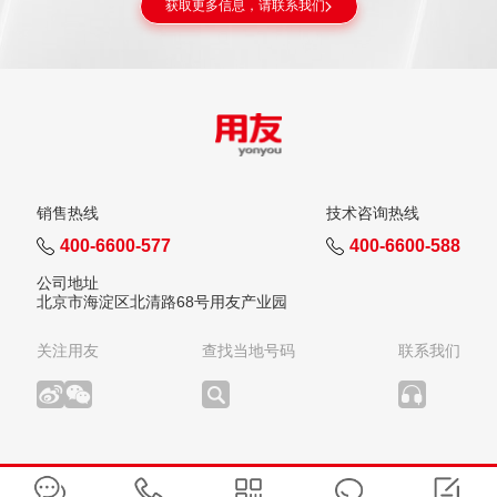
获取更多信息，请联系我们
销售热线
技术咨询热线
400-6600-577
400-6600-588
公司地址
北京市海淀区北清路68号用友产业园
关注用友
查找当地号码
联系我们
版权所有：用友网络科技股份有限公司