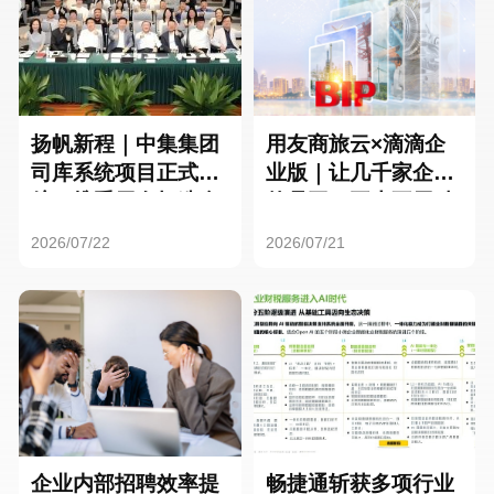
扬帆新程｜中集集团
用友商旅云×滴滴企
司库系统项目正式启
业版｜让几千家企业
航，携手用友打造全
的员工，再也不用贴
球化资金管理新标杆
发票了
2026/07/22
2026/07/21
企业内部招聘效率提
畅捷通斩获多项行业