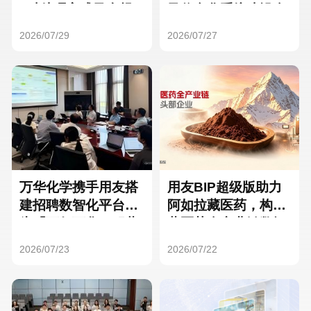
Hong Kong
Macau
3种处理方式及合规
及信息化系统建设全
要点
面启动
2026/07/29
2026/07/27
Taiwan
Global
万华化学携手用友搭
用友BIP超级版助力
建招聘数智化平台，
阿如拉藏医药，构建
为「万亿万华」积蓄
藏医药全产业链数智
核心人才
一体化平台
2026/07/23
2026/07/22