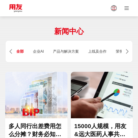
Japan
Vietnam
新闻中心
Singapore
Malaysia
全部
企业AI
产品与解决方案
上线及合作
荣誉及资质
Indonesia
Thailand
Europe
Turkey
Hungary
Mexico
多人同行出差费用怎
15000人规模，用友
么分摊？财务必知的
&远大医药人事共享