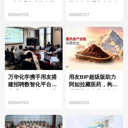
Hong Kong
Macau
3种处理方式及合规
及信息化系统建设全
要点
面启动
2026/07/29
2026/07/27
Taiwan
Global
万华化学携手用友搭
用友BIP超级版助力
建招聘数智化平台，
阿如拉藏医药，构建
为「万亿万华」积蓄
藏医药全产业链数智
核心人才
一体化平台
2026/07/23
2026/07/22