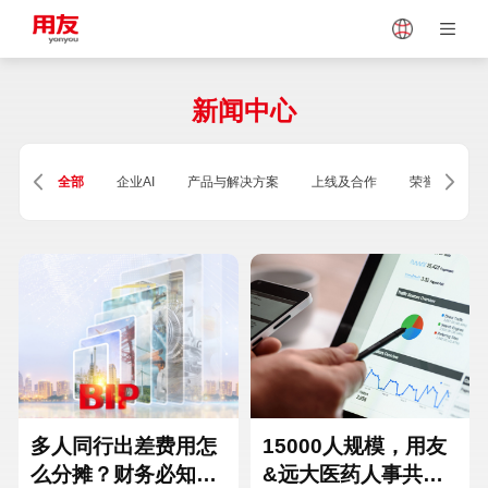
Japan
Vietnam
新闻中心
Singapore
Malaysia
全部
企业AI
产品与解决方案
上线及合作
荣誉及资质
Indonesia
Thailand
Europe
Turkey
Hungary
Mexico
多人同行出差费用怎
15000人规模，用友
么分摊？财务必知的
&远大医药人事共享