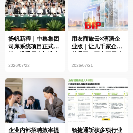
扬帆新程｜中集集团
用友商旅云×滴滴企
司库系统项目正式启
业版｜让几千家企业
航，携手用友打造全
的员工，再也不用贴
球化资金管理新标杆
发票了
2026/07/22
2026/07/21
企业内部招聘效率提
畅捷通斩获多项行业