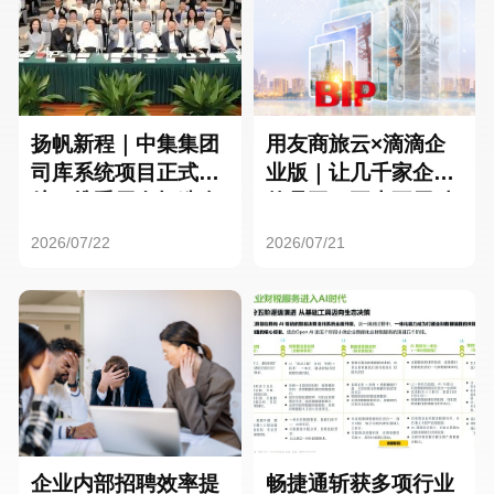
扬帆新程｜中集集团
用友商旅云×滴滴企
司库系统项目正式启
业版｜让几千家企业
航，携手用友打造全
的员工，再也不用贴
球化资金管理新标杆
发票了
2026/07/22
2026/07/21
企业内部招聘效率提
畅捷通斩获多项行业