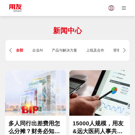
Japan
Vietnam
新闻中心
Singapore
Malaysia
全部
企业AI
产品与解决方案
上线及合作
荣誉及资质
Indonesia
Thailand
Europe
Turkey
Hungary
Mexico
多人同行出差费用怎
15000人规模，用友
么分摊？财务必知的
&远大医药人事共享