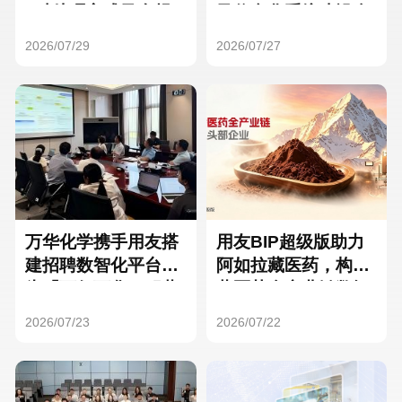
Hong Kong
Macau
3种处理方式及合规
及信息化系统建设全
要点
面启动
2026/07/29
2026/07/27
Taiwan
Global
万华化学携手用友搭
用友BIP超级版助力
建招聘数智化平台，
阿如拉藏医药，构建
为「万亿万华」积蓄
藏医药全产业链数智
核心人才
一体化平台
2026/07/23
2026/07/22