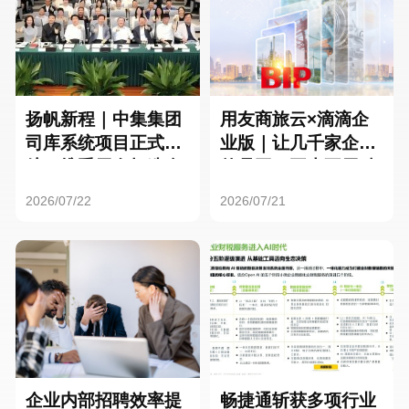
扬帆新程｜中集集团
用友商旅云×滴滴企
司库系统项目正式启
业版｜让几千家企业
航，携手用友打造全
的员工，再也不用贴
球化资金管理新标杆
发票了
2026/07/22
2026/07/21
企业内部招聘效率提
畅捷通斩获多项行业