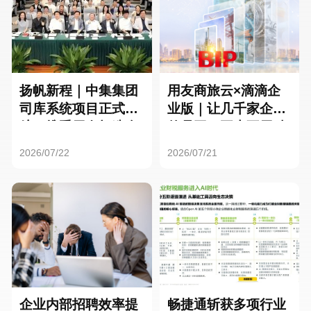
扬帆新程｜中集集团
用友商旅云×滴滴企
司库系统项目正式启
业版｜让几千家企业
航，携手用友打造全
的员工，再也不用贴
球化资金管理新标杆
发票了
2026/07/22
2026/07/21
企业内部招聘效率提
畅捷通斩获多项行业