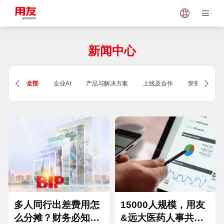
Japan
Vietnam
新闻中心
Singapore
Malaysia
全部
企业AI
产品与解决方案
上线及合作
荣誉及资质
Indonesia
Thailand
Europe
Turkey
Hungary
Mexico
多人同行出差费用怎
15000人规模，用友
么分摊？财务必知的
&远大医药人事共享