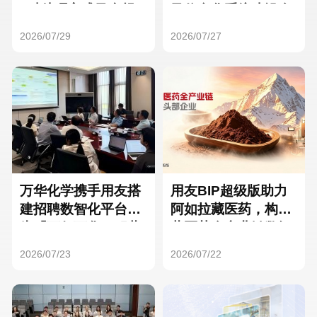
Hong Kong
Macau
3种处理方式及合规
及信息化系统建设全
要点
面启动
2026/07/29
2026/07/27
Taiwan
Global
万华化学携手用友搭
用友BIP超级版助力
建招聘数智化平台，
阿如拉藏医药，构建
为「万亿万华」积蓄
藏医药全产业链数智
核心人才
一体化平台
2026/07/23
2026/07/22